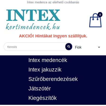
Intex medence az elérhető csobbanás
0
AKCIÓ! Hintákat ingyen szállítjuk.
Fiók
Intex medencék
Intex jakuzzik
Szűrőberendezések
Játszótér
Kiegészítők