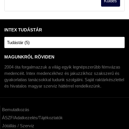
INTEX TUDÁSTÁR
Tudástár (5)
MAGUNKRÓL RÖVIDEN
2004 óta forgalmazzuk a világ egyik legnépszerűbb fémvázas
medencéit. Intex medencékhez és jakuzzikhoz szakszerű és
gyakorlatias tanácsokkal tudunk szolgálni. Saját raktárkészlettel
és hivatalos magyar szerviz háttérrel rendelkezünk.
Bemutatkozás
ÁSZF/Adatkezelés/Tájékoztatók
Jótállás / Szerviz