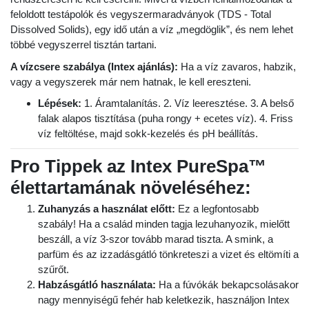
feloldott testápolók és vegyszermaradványok (TDS - Total
Dissolved Solids), egy idő után a víz „megdöglik”, és nem lehet
többé vegyszerrel tisztán tartani.
A vízcsere szabálya (Intex ajánlás):
Ha a víz zavaros, habzik,
vagy a vegyszerek már nem hatnak, le kell ereszteni.
Lépések:
1. Áramtalanítás. 2. Víz leeresztése. 3. A belső
falak alapos tisztítása (puha rongy + ecetes víz). 4. Friss
víz feltöltése, majd sokk-kezelés és pH beállítás.
Pro Tippek az Intex PureSpa™
élettartamának növeléséhez:
Zuhanyzás a használat előtt:
Ez a legfontosabb
szabály! Ha a család minden tagja lezuhanyozik, mielőtt
beszáll, a víz 3-szor tovább marad tiszta. A smink, a
parfüm és az izzadásgátló tönkreteszi a vizet és eltömíti a
szűrőt.
Habzásgátló használata:
Ha a fúvókák bekapcsolásakor
nagy mennyiségű fehér hab keletkezik, használjon Intex