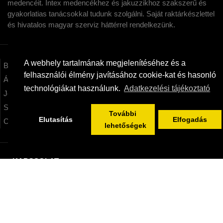
medencéit. Intex medencékhez és jakuzzikhoz szakszerű és
gyakorlatias tanácsokkal tudunk szolgálni. Saját raktárkészlettel
és hivatalos magyar szerviz háttérrel rendelkezünk.
A webhely tartalmának megjelenítéséhez és a
Bemutatkozás
felhasználói élmény javításához cookie-kat és hasonló
ÁSZF/Adatkezelés/Tájékoztatók
technológiákat használunk.
Adatkezelési tájékoztató
Jótállás / Szerviz
Szállítási információk
További
Elutasítás
Elfogadás
Cofidis expressz online áruhitel
lehetőségek
KAPCSOLAT
kertimedencek.hu - Intex képviselet Webáruház
06/20/955-3323
info@kertimedencek.hu