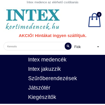
Intex medence az elérhető csobbanás
0
AKCIÓ! Hintákat ingyen szállítjuk.
Fiók
Intex medencék
Intex jakuzzik
Szűrőberendezések
Játszótér
Kiegészítők