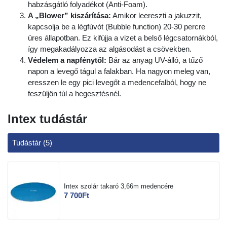
habzásgátló folyadékot (Anti-Foam).
A „Blower” kiszárítása:
Amikor leereszti a jakuzzit,
kapcsolja be a légfúvót (Bubble function) 20-30 percre
üres állapotban. Ez kifújja a vizet a belső légcsatornákból,
így megakadályozza az algásodást a csövekben.
Védelem a napfénytől:
Bár az anyag UV-álló, a tűző
napon a levegő tágul a falakban. Ha nagyon meleg van,
eresszen le egy pici levegőt a medencefalból, hogy ne
feszüljön túl a hegesztésnél.
Intex tudástár
Tudástár (5)
Intex szolár takaró 3,66m medencére
7 700Ft