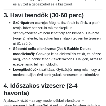
és a vizet a gépészetről és a kijelzőről.
3. Havi teendők (30-60 perc)
Szűrőpatron cseréje:
Még ha tisztának is tűnik, a papír
rostjai közé beszoruló mikroszkopikus
szennyeződéseket nem lehet teljesen kimosni. Havonta
(vagy 2 hetente, ha sokan használják) tegyen be teljesen
új S1 szűrőt.
Sóbontó cella ellenőrzése (Jet & Bubble Deluxe
modelleknél):
Csavarja le az elektrolízis cellát, és nézze
meg, van-e benne fehér vízkőlerakódás. Ha igen, áztassa
ecetbe, amíg fel nem oldódik.
Levegőbefúvók tisztítása:
Győződjön meg róla, hogy a
medence alján lévő apró lyukak nincsenek-e eltömődve.
4. Időszakos vízcsere (2-4
havonta)
A jakuzzik vizét – a nagy medencékkel ellentétben –
rendszeresen le kell cserélni. Mivel a vízben felhalmozódnak a