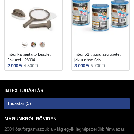
Intex karbantartó készlet
Intex S1 típusú szűrőbetét
Jakuzzi - 28004
jakuzzihoz 6db
2 990Ft
4 500Ft
3 000Ft
5 700Ft
INTEX TUDÁSTÁR
Tudástár (5)
MAGUNKRÓL RÖVIDEN
2004 óta forgalmazzuk a világ egyik legnépszerűbb fémvázas