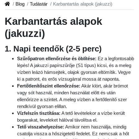
Blog
Tudástár
Karbantartás alapok (jakuzzi)
Karbantartás alapok
(jakuzzi)
1. Napi teendők (2-5 perc)
Szűrőpatron ellenőrzése és öblítése:
Ez a legfontosabb
lépés! A jakuzzi papírszűrője (S1 típus) kicsi, és a meleg
vízben leázó hámsejtek, olajok gyorsan eltömítik. Vegye
ki a patront, és erős vízsugárral mossa át naponta.
Fertőtlenítőszint ellenőrzése:
Akár klórt, akár brómot
vagy sót használ, minden használat előtt és után
ellenőrizze a szintet. A meleg vízben a fertőtlenítő szer
rendkívül gyorsan elillan.
Vízfelszín tisztítása:
A tető levételekor a vízbe került
bogarakat, leveleket hálóval távolítsa el.
Tető visszahelyezése:
Amikor nem használja, mindig
csatolja vissza a hőszigetelő fedelet. Ez nemcsak a hőt