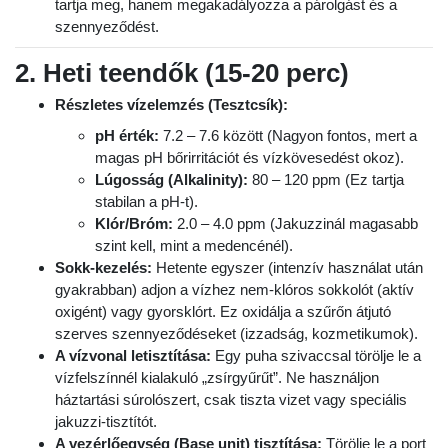
tartja meg, hanem megakadályozza a párolgást és a
szennyeződést.
2. Heti teendők (15-20 perc)
Részletes vízelemzés (Tesztcsík):
pH érték:
7.2 – 7.6 között (Nagyon fontos, mert a
magas pH bőrirritációt és vízkövesedést okoz).
Lúgosság (Alkalinity):
80 – 120 ppm (Ez tartja
stabilan a pH-t).
Klór/Bróm:
2.0 – 4.0 ppm (Jakuzzinál magasabb
szint kell, mint a medencénél).
Sokk-kezelés:
Hetente egyszer (intenzív használat után
gyakrabban) adjon a vízhez nem-klóros sokkolót (aktív
oxigént) vagy gyorsklórt. Ez oxidálja a szűrőn átjutó
szerves szennyeződéseket (izzadság, kozmetikumok).
A vízvonal letisztítása:
Egy puha szivaccsal törölje le a
vízfelszínnél kialakuló „zsírgyűrűt”. Ne használjon
háztartási súrolószert, csak tiszta vizet vagy speciális
jakuzzi-tisztítót.
A vezérlőegység (Base unit) tisztítása:
Törölje le a port